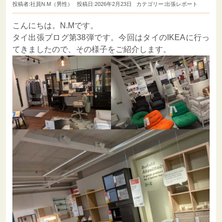
投稿者:
社員N.M（男性）
投稿日:2026年2月23日
カテゴリー:
出張レポート
こんにちは。N.Mです。
タイ出張ブログ第38弾です。今回はタイのIKEAに行っ
てきましたので、その様子をご紹介します。